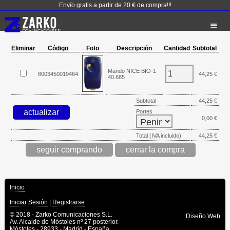
Envío gratis a partir de 20 € de compra!!!
Eliminar
Código
Foto
Descripción
Cantidad
Subtotal
Mando NICE BIO-1
8003450019464
44,25 €
40.685
Subtotal
44,25 €
Portes
0,00 €
Total (IVA incluido)
44,25 €
seguir comprando
Inicio
Iniciar Sesión
|
Registrarse
© 2018 - Zarko Comunicaciones S.L.
Diseño Web
Av. Alcalde de Móstoles nº 27 posterior.
Móstoles - 28933 - Madrid - España