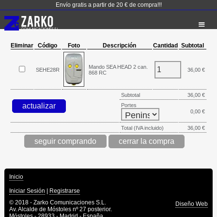
Envío gratis a partir de 20 € de compra!!!
Eliminar
Código
Foto
Descripción
Cantidad
Subtotal
Mando SEA HEAD 2 can.
SEHE28R
36,00 €
868 RC
Subtotal
36,00 €
Portes
0,00 €
Total (IVA incluido)
36,00 €
seguir comprando
Inicio
Iniciar Sesión
|
Registrarse
© 2018 - Zarko Comunicaciones S.L.
Diseño Web
Av. Alcalde de Móstoles nº 27 posterior.
Móstoles - 28933 - Madrid - España