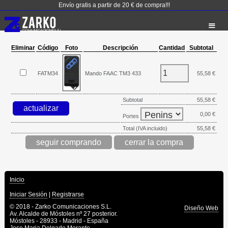
Envío gratis a partir de 20 € de compra!!!
Eliminar
Código
Foto
Descripción
Cantidad
Subtotal
FATM34
Mando FAAC TM3 433
55,58 €
Subtotal
55,58 €
0,00 €
Portes
Total (IVA incluido)
55,58 €
seguir comprando
Inicio
Iniciar Sesión
|
Registrarse
© 2018 - Zarko Comunicaciones S.L.
Diseño Web
Av. Alcalde de Móstoles nº 27 posterior.
Móstoles - 28933 - Madrid - España