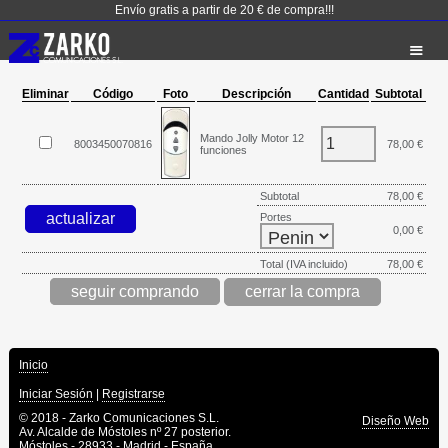
Envío gratis a partir de 20 € de compra!!!
Eliminar
Código
Foto
Descripción
Cantidad
Subtotal
Mando Jolly Motor 12
8003450070816
78,00 €
funciones
Subtotal
78,00 €
Portes
0,00 €
Total (IVA incluido)
78,00 €
seguir comprando
Inicio
Iniciar Sesión
|
Registrarse
© 2018 - Zarko Comunicaciones S.L.
Diseño Web
Av. Alcalde de Móstoles nº 27 posterior.
Móstoles - 28933 - Madrid - España