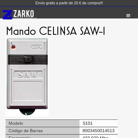
Envío gratis a partir de 20 € de compra!!!
Mando CELINSA SAW-1
Modelo
S101
Código de Barras
8003450014513