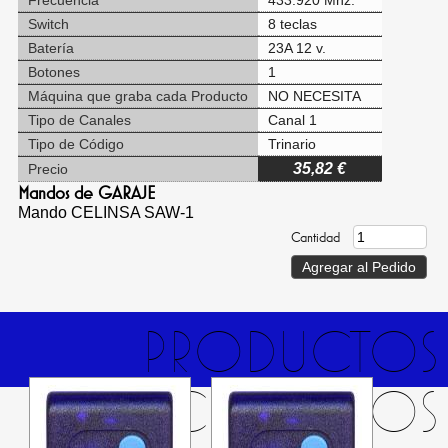
Frecuencia
433.920 Mhz.
Switch
8 teclas
Batería
23A 12 v.
Botones
1
Máquina que graba cada Producto
NO NECESITA
Tipo de Canales
Canal 1
Tipo de Código
Trinario
35,82 €
Precio
Mandos de GARAJE
Mando CELINSA SAW-1
Cantidad
PRODUCTOS
RELACIONADOS