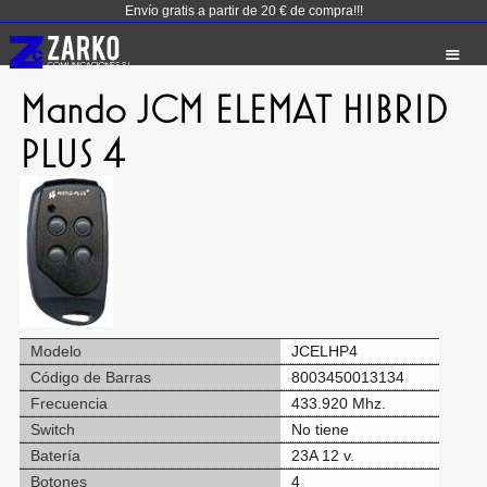
Envío gratis a partir de 20 € de compra!!!
Mando JCM ELEMAT HIBRID
PLUS 4
Modelo
JCELHP4
Código de Barras
8003450013134
Frecuencia
433.920 Mhz.
Switch
No tiene
Batería
23A 12 v.
Botones
4