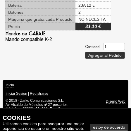
Batería
23A 12 v.
Botones
2
Máquina que graba cada Producto
NO NECESITA
31,10 €
Precio
Mandos de GARAJE
Mando compatible K-2
Cantidad
Inicio
Iniciar Sesión
|
Registrarse
© 2018 - Zarko Comunicaciones S.L.
Diseño Web
Av. Alcalde de Móstoles nº 27 posterior.
Móstoles - 28933 - Madrid - España
Jose Maria Delgado Morante
COOKIES
Telf: 91 617 70 40
Móvil: 655 64 76 24
Utilizamos cookies para asegurar una mejor
E-mail: zarko@zarkocomunicaciones.com
experiencia de usuario en nuestro sitio web.
CIF: B83862771