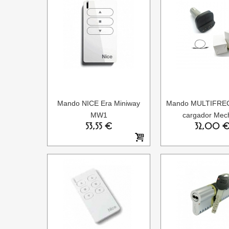
Mando NICE Era Miniway
Mando MULTIFRE
MW1
cargador Mec
53,55 €
32,00 