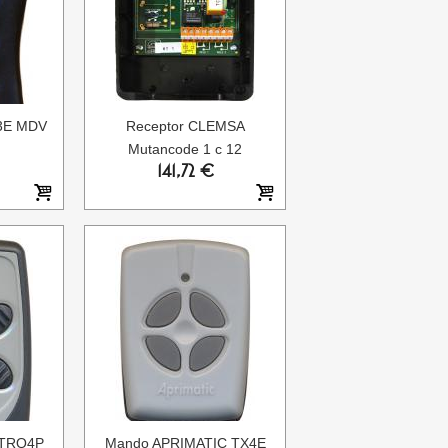
3E MDV
Receptor CLEMSA
Mutancode 1 c 12
141,72 €
 TRQ4P
Mando APRIMATIC TX4E