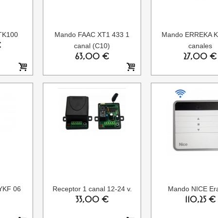
TK100
Mando FAAC XT1 433 1
Mando ERREKA 
€
canal (C10)
canales
63,00 €
27,00 €
YKF 06
Receptor 1 canal 12-24 v.
Mando NICE Er
33,00 €
110,25 €