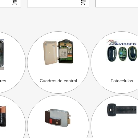
res
Cuadros de control
Fotocelulas