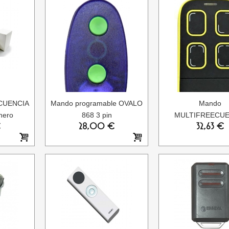
CUENCIA
Mando programable OVALO
Mando
hero
868 3 pin
MULTIFREECUE
€
28,00 €
32,63 €