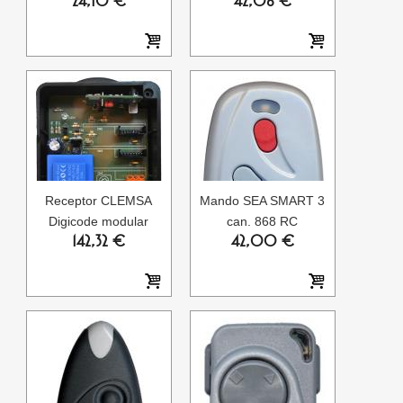
24,10 €
42,06 €
Receptor CLEMSA
Mando SEA SMART 3
Digicode modular
can. 868 RC
142,32 €
42,00 €