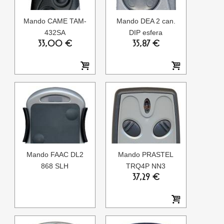
Mando CAME TAM-
Mando DEA 2 can.
432SA
DIP esfera
33,00 €
35,87 €
Mando FAAC DL2
Mando PRASTEL
868 SLH
TRQ4P NN3
37,29 €