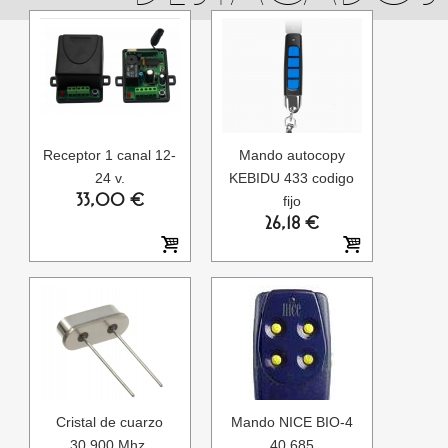
Receptor 1 canal 12-
Mando autocopy
24 v.
KEBIDU 433 codigo
33,00 €
fijo
26,18 €
Cristal de cuarzo
Mando NICE BIO-4
30.900 Mhz.
40.685