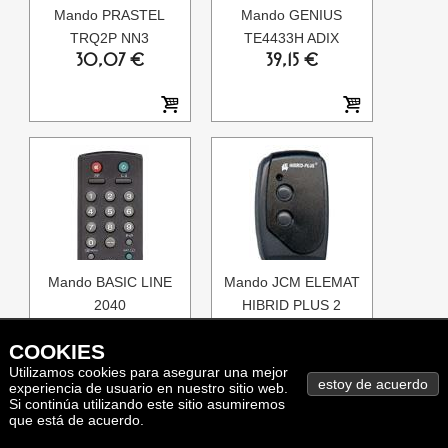
Mando PRASTEL
Mando GENIUS
TRQ2P NN3
TE4433H ADIX
30,07 €
39,15 €
Mando BASIC LINE
Mando JCM ELEMAT
2040
HIBRID PLUS 2
10,40 €
30,71 €
COOKIES
Utilizamos cookies para asegurar una mejor
experiencia de usuario en nuestro sitio web.
Si continúa utilizando este sitio asumiremos
que está de acuerdo.