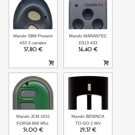
Mando SBM Present
Mando MARANTEC
433 3 canales
D313 433
37,80 €
36,40 €
Mando JCM GO2
Mando BENINCA
FORSA 868 Mhz.
TO.GO 2 WV
51,00 €
29,37 €