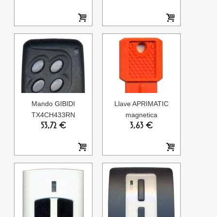
Mando GIBIDI
Llave APRIMATIC
TX4CH433RN
magnetica
53,72 €
3,63 €