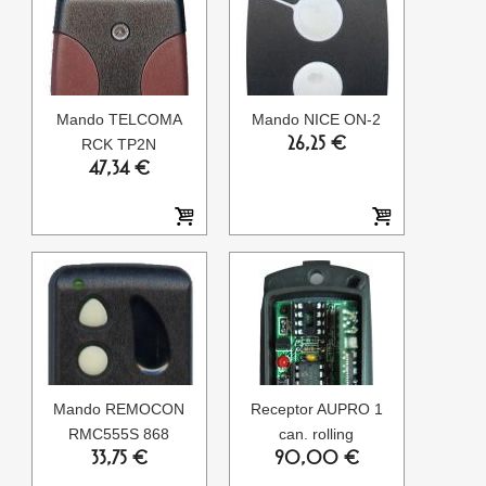
Mando TELCOMA
Mando NICE ON-2
26,25 €
RCK TP2N
47,34 €
Mando REMOCON
Receptor AUPRO 1
RMC555S 868
can. rolling
33,75 €
90,00 €